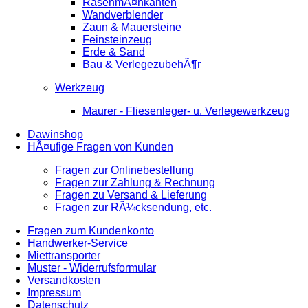
RasenmÃ¤hkanten
Wandverblender
Zaun & Mauersteine
Feinsteinzeug
Erde & Sand
Bau & VerlegezubehÃ¶r
Werkzeug
Maurer - Fliesenleger- u. Verlegewerkzeug
Dawinshop
HÃ¤ufige Fragen von Kunden
Fragen zur Onlinebestellung
Fragen zur Zahlung & Rechnung
Fragen zu Versand & Lieferung
Fragen zur RÃ¼cksendung, etc.
Fragen zum Kundenkonto
Handwerker-Service
Miettransporter
Muster - Widerrufsformular
Versandkosten
Impressum
Datenschutz