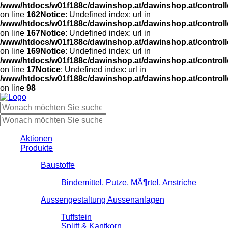
/www/htdocs/w01f188c/dawinshop.at/dawinshop.at/controlle
on line
162
Notice
: Undefined index: url in
/www/htdocs/w01f188c/dawinshop.at/dawinshop.at/controlle
on line
167
Notice
: Undefined index: url in
/www/htdocs/w01f188c/dawinshop.at/dawinshop.at/controlle
on line
169
Notice
: Undefined index: url in
/www/htdocs/w01f188c/dawinshop.at/dawinshop.at/control
on line
17
Notice
: Undefined index: url in
/www/htdocs/w01f188c/dawinshop.at/dawinshop.at/contro
on line
98
Aktionen
Produkte
Baustoffe
Bindemittel, Putze, MÃ¶rtel, Anstriche
Aussengestaltung Aussenanlagen
Tuffstein
Splitt & Kantkorn