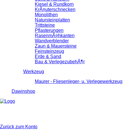
Kiesel & Rundkorn
KrÃ¤uterschnecken
Monolithen
Natursteinplatten
Trittsteine
Pflasterungen
RasenmÃ¤hkanten
Wandverblender
Zaun & Mauersteine
Feinsteinzeug
Erde & Sand
Bau & VerlegezubehÃ¶r
Werkzeug
Maurer - Fliesenleger- u. Verlegewerkzeug
Dawinshop
Zurück zum Konto